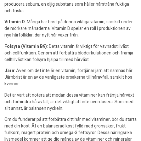
producera sebum, en oljig substans som håller hårstråna fuktiga
och friska.
Vitamin D
: Många har brist på denna viktiga vitamin, särskilt under
de mörkare månaderna. Vitamin D spelar en roll i produktionen av
nya hårfolliklar, där nytt hår växer från.
Folsyra (Vitamin B9)
: Detta vitamin är viktigt för vävnadstillväxt
och cellfunktion. Genom att förbättra blodcirkulationen och främja
celltillväxt kan folsyra hjälpa till med hårväxt.
Järn
: Även om det inte är en vitamin, förtjänar järn att nämnas här.
Järnbrist är en av de vanligaste orsakerna till håravfall, särskilt hos
kvinnor.
Det är värt att notera att medan dessa vitaminer kan främja hårväxt
och förhindra håravfall, är det viktigt att inte överdosera. Som med
allt annat, är balansen nyckeln.
Om du funderar på att förbättra ditt hår med vitaminer, bör du starta
med din kost. Ät en balanserad kost fylld med grönsaker, frukt,
fullkorn, magert protein och omega-3 fettsyror. Dessa näringsrika
livsmedel kommer att ge dig många av de vitaminer och mineraler