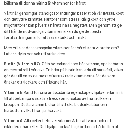
källorna till denna näring är
vitaminer för håret
.
Vårt hår genomgår ständigt förändringar baserat på vår livsstil, kost
och det yttre klimatet. Faktorer som stress, dålig kost och yttre
miljöfaktorer kan påverka hårets hälsa negativt. Men genom att ge
ditt hår de nödvändiga vitaminerna kan du ge det bästa
förutsättningarna för att växa starkt och friskt.
Men vilka är dessa magiska vitaminer för håret som vi pratar om?
Låt oss dyka ner och utforska dem.
Biotin (Vitamin B7)
: Ofta betecknad som hår-vitamin, spelar biotin
en central roll i hårväxt. En brist på biotin kan leda till håravfall, vilket
gör det till en av de mest eftertraktade vitaminerna för de som
önskar ett tjockare och friskare hår.
Vitamin E
: Känd för sina antioxidanta egenskaper, hjälper vitamin E
till att bekämpa oxidativ stress som orsakas av fria radikaler i
kroppen. Detta vitamin bidrar till att öka blodcirkulationen i
hårbotten, vilket främjar hårväxt.
Vitamin A
: Alla celler behöver vitamin A för att växa, och det
inkluderar hårceller. Det hjälper också talgkörtlarna i hårbotten att