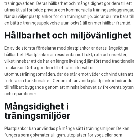
träningsvärlden. Deras hållbarhet och mångsidighet gör dem till ett
utmärkt val för både privata och kommersiella träningsanläggningar.
När du väljer plastplankor för din träningsmiljö, bidrar du inte bara till
en bättre träningsupplevelse utan också till en mer hållbar framtid.
Hållbarhet och miljövänlighet
En av de största fördelarna med plastplankor är deras långsiktiga
hållbarhet. Plastplankor är resistenta mot fukt, röta och insekter,
vilket innebär att de har en längre livslängd jämfört med traditionella
träplankor. Detta gör dem till ett utmärkt val för
utomhusträningsområden, där de står emot väder och vind utan att
förlora sin funktionalitet. Genom att använda plastplankor bidrar du
till
hållbart byggande
genom att minska behovet av frekventa byten
och reparationer.
Mångsidighet i
träningsmiljöer
Plastplankor kan användas på många sätt i träningsmiljöer. De kan
fungera som golvmaterial i gym, uteplatser för yoga eller som